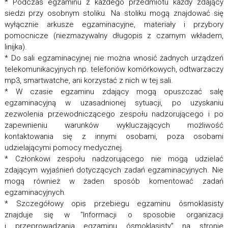
* Podczas egzaminu z każdego przedmiotu każdy zdający
siedzi przy osobnym stoliku. Na stoliku mogą znajdować się
wyłącznie arkusze egzaminacyjne, materiały i przybory
pomocnicze (niezmazywalny długopis z czarnym wkładem,
linijka).
* Do sali egzaminacyjnej nie można wnosić żadnych urządzeń
telekomunikacyjnych np. telefonów komórkowych, odtwarzaczy
mp3, smartwatche, ani korzystać z nich w tej sali.
* W czasie egzaminu zdający mogą opuszczać salę
egzaminacyjną w uzasadnionej sytuacji, po uzyskaniu
zezwolenia przewodniczącego zespołu nadzorującego i po
zapewnieniu warunków wykluczających możliwość
kontaktowania się z innymi osobami, poza osobami
udzielającymi pomocy medycznej.
* Członkowi zespołu nadzorującego nie mogą udzielać
zdającym wyjaśnień dotyczących zadań egzaminacyjnych. Nie
mogą również w żaden sposób komentować zadań
egzaminacyjnych.
* Szczegółowy opis przebiegu egzaminu ósmoklasisty
znajduje się w "Informacji o sposobie organizacji
i przeprowadzania egzaminu ósmoklasisty" na stronie