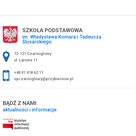
SZKOŁA PODSTAWOWA
im. Władysława Komara i Tadeusza
Ślusarskiego
Adres pocztowy:
72-121 Czarnogłowy
ul. Lipowa 11
+48 91 418 62 11
spczarnoglowy@przybiernow.pl
BĄDŹ Z NAMI
aktualności i informacje