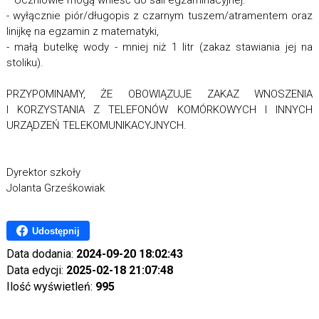
* Uczniowie mogą wnieść do sali egzaminacyjnej:
- wyłącznie piór/długopis z czarnym tuszem/atramentem oraz
linijkę na egzamin z matematyki,
- małą butelkę wody - mniej niż 1 litr (zakaz stawiania jej na
stoliku).
PRZYPOMINAMY, ŻE OBOWIĄZUJE ZAKAZ WNOSZENIA
I KORZYSTANIA Z TELEFONÓW KOMÓRKOWYCH I INNYCH
URZĄDZEŃ TELEKOMUNIKACYJNYCH.
Dyrektor szkoły
Jolanta Grześkowiak
Udostępnij
Data dodania:
2024-09-20 18:02:43
Data edycji:
2025-02-18 21:07:48
Ilość wyświetleń:
995