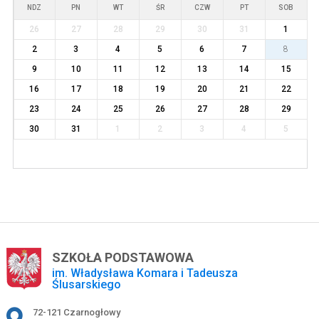
NDZ
PN
WT
ŚR
CZW
PT
SOB
26
27
28
29
30
31
1
2
3
4
5
6
7
8
9
10
11
12
13
14
15
16
17
18
19
20
21
22
23
24
25
26
27
28
29
30
31
1
2
3
4
5
SZKOŁA PODSTAWOWA
im. Władysława Komara i Tadeusza
Ślusarskiego
Adres pocztowy:
72-121 Czarnogłowy