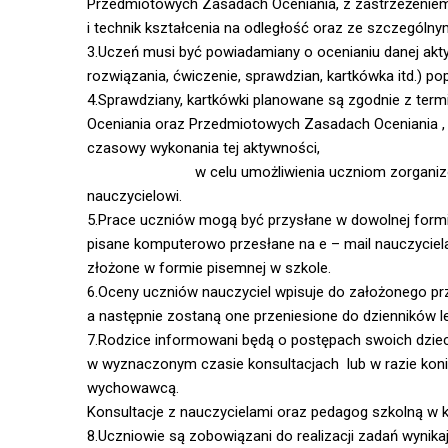
Przedmiotowych Zasadach Oceniania, z zastrzeżeniem
i technik kształcenia na odległość oraz ze szczegól
3.Uczeń musi być powiadamiany o ocenianiu danej akty
rozwiązania, ćwiczenie, sprawdzian, kartkówka itd.) po
4.Sprawdziany, kartkówki planowane są zgodnie z term
Oceniania oraz Przedmiotowych Zasadach Oceniania , z
czasowy wykon
w celu umożliwienia uczniom zorganizowania 
nauczycielowi.
5.Prace uczniów mogą być przysłane w dowolnej 
pisane komputerowo przesłane na e – mail nauczyciela,
złożone w formie pisemnej w szkole.
6.Oceny uczniów nauczyciel wpisuje do założonego prz
a następnie zostaną one przeniesione do dzienników l
7.Rodzice informowani będą o postępach swoich dziec
w wyznaczonym czasie konsultacjach lub w razie koni
wychowawcą.
Konsultacje z nauczycielami oraz pedagog szkolną w 
8.Uczniowie są zobowiązani do realizacji zadań wynik