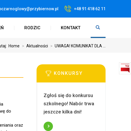
pczarnoglowy@przybiernow.pl
+48 91 418 62 11
EŃ
RODZIC
KONTAKT
utaj:
Home
>
Aktualności
>
UWAGA! KOMUNIKAT DLA ...
KONKURSY
Zgłoś się do konkursu
szkolnego! Nabór trwa
ia
awę do
jeszcze kilka dni!
eniania oraz