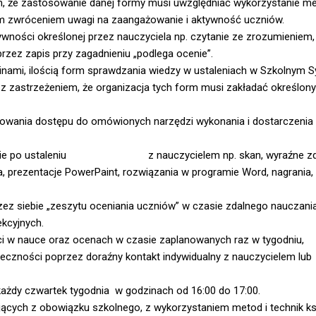
, że zastosowanie danej formy musi uwzględniać wykorzystanie m
nym zwróceniem uwagi na zaangażowanie i aktywność uczniów.
wności określonej przez nauczyciela np. czytanie ze zrozumieniem,
przez zapis przy zagadnieniu „podlega ocenie”.
inami, ilością form sprawdzania wiedzy w ustaleniach w Szkolnym 
 zastrzeżeniem, że organizacja tych form musi zakładać określony
ania tej aktywnoś
dostępu do omówionych narzędzi wykonania i dostarczenia
formie po ustaleniu z nauczycielem np. skan, wyraźne zdję
 prezentacje PowerPaint, rozwiązania w programie Word, nagrania, f
ez siebie „zeszytu oceniania uczniów” w czasie zdalnego nauczania
ekcyjnych.
i w nauce oraz ocenach w czasie zaplanowanych raz w tygodniu,
eczności poprzez doraźny kontakt indywidualny z nauczycielem lub
każdy czwartek tygodnia w godzinach od 16:00 do 17:00.
ających z obowiązku szkolnego, z wykorzystaniem metod i technik ks