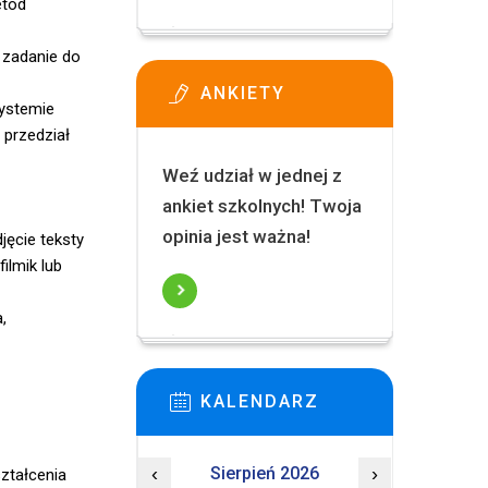
etod
 zadanie do
ANKIETY
Systemie
 przedział
ci,
Weź udział w jednej z
ankiet szkolnych! Twoja
opinia jest ważna!
cie teksty
ilmik lub
,
KALENDARZ
‹
Sierpień 2026
›
ztałcenia