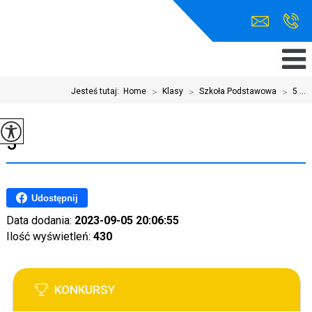
Jesteś tutaj:
Home
>
Klasy
>
Szkoła Podstawowa
>
5 ...
5
Udostępnij
Data dodania:
2023-09-05 20:06:55
Ilość wyświetleń:
430
KONKURSY