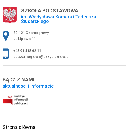
SZKOŁA PODSTAWOWA
im. Władysława Komara i Tadeusza
Ślusarskiego
Adres pocztowy:
72-121 Czarnogłowy
ul. Lipowa 11
+48 91 418 62 11
spczarnoglowy@przybiernow.pl
BĄDŹ Z NAMI
aktualności i informacje
Strona główna