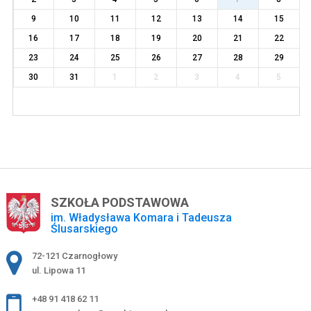
9
10
11
12
13
14
15
16
17
18
19
20
21
22
23
24
25
26
27
28
29
30
31
1
2
3
4
5
SZKOŁA PODSTAWOWA
im. Władysława Komara i Tadeusza
Ślusarskiego
Adres pocztowy:
72-121 Czarnogłowy
ul. Lipowa 11
+48 91 418 62 11