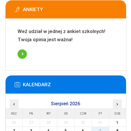
ANKIETY
Weź udział w jednej z ankiet szkolnych!
Twoja opinia jest ważna!
KALENDARZ
‹
Sierpień 2026
›
NDZ
PN
WT
ŚR
CZW
PT
SOB
26
27
28
29
30
31
1
2
3
4
5
6
7
8