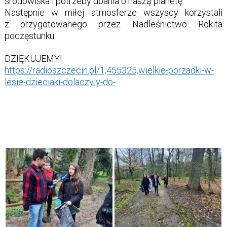
środowiska i potrzeby dbania o naszą planetę.
Następnie w miłej atmosferze wszyscy korzystali
z przygotowanego przez Nadleśnictwo Rokita
poczęstunku.
DZIĘKUJEMY!
https://radioszczecin.pl/1,455325,wielkie-porzadki-w-
lesie-dzieciaki-dolaczyly-do-