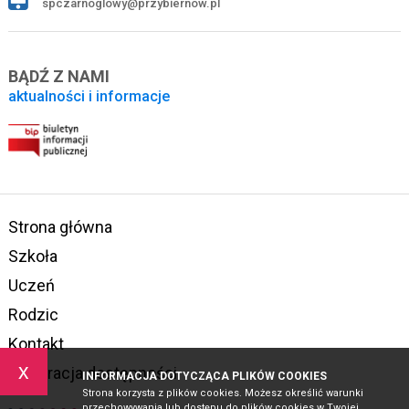
spczarnoglowy@przybiernow.pl
BĄDŹ Z NAMI
aktualności i informacje
Strona główna
Szkoła
Uczeń
Rodzic
Kontakt
x
Deklaracja dostępności
INFORMACJA DOTYCZĄCA PLIKÓW COOKIES
Strona korzysta z plików cookies. Możesz określić warunki
przechowywania lub dostępu do plików cookies w Twojej