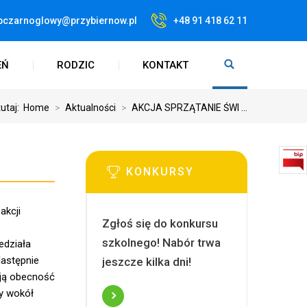
pczarnoglowy@przybiernow.pl
+48 91 418 62 11
EŃ
RODZIC
KONTAKT
tutaj:
Home
>
Aktualności
>
AKCJA SPRZĄTANIE ŚWI ...
KONKURSY
akcji
Zgłoś się do konkursu
szkolnego! Nabór trwa
edziała
Następnie
jeszcze kilka dni!
oją obecność
ny wokół