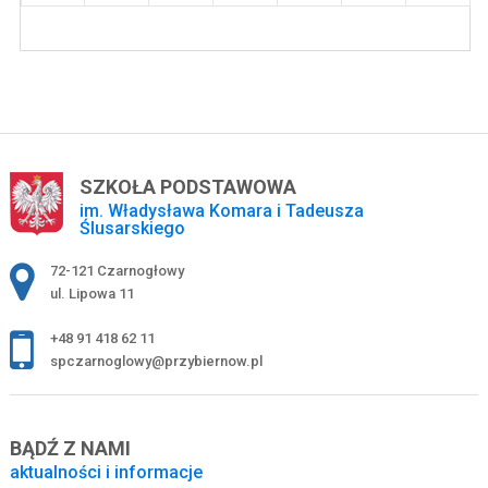
SZKOŁA PODSTAWOWA
im. Władysława Komara i Tadeusza
Ślusarskiego
Adres pocztowy:
72-121 Czarnogłowy
ul. Lipowa 11
+48 91 418 62 11
spczarnoglowy@przybiernow.pl
BĄDŹ Z NAMI
aktualności i informacje