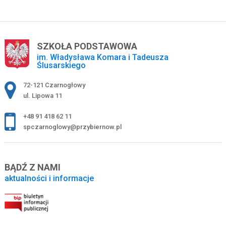
SZKOŁA PODSTAWOWA
im. Władysława Komara i Tadeusza
Ślusarskiego
Adres pocztowy:
72-121 Czarnogłowy
ul. Lipowa 11
+48 91 418 62 11
spczarnoglowy@przybiernow.pl
BĄDŹ Z NAMI
aktualności i informacje