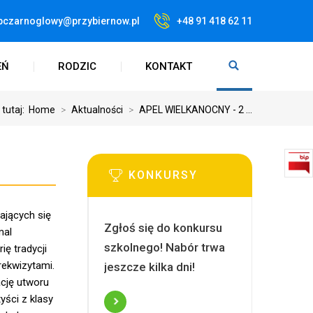
pczarnoglowy@przybiernow.pl
+48 91 418 62 11
EŃ
RODZIC
KONTAKT
 tutaj:
Home
>
Aktualności
>
APEL WIELKANOCNY - 2 ...
KONKURSY
żających się
Zgłoś się do konkursu
mal
szkolnego! Nabór trwa
ię tradycji
rekwizytami.
jeszcze kilka dni!
ację utworu
yści z klasy