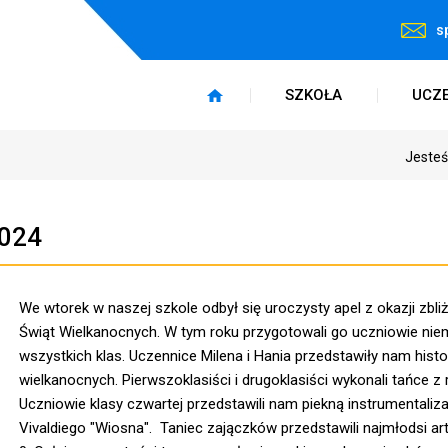
s
SZKOŁA
UCZ
Jesteś
2024
We wtorek w naszej szkole odbył się uroczysty apel z okazji zbli
Świąt Wielkanocnych. W tym roku przygotowali go uczniowie nie
wszystkich klas. Uczennice Milena i Hania przedstawiły nam histor
wielkanocnych. Pierwszoklasiści i drugoklasiści wykonali tańce z 
Uczniowie klasy czwartej przedstawili nam piekną instrumentaliz
Vivaldiego "Wiosna". Taniec zajączków przedstawili najmłodsi art