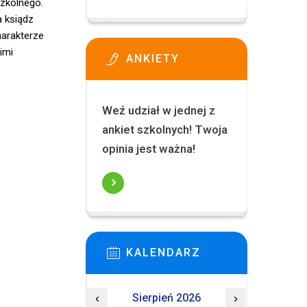
szkolnego.
a ksiądz
arakterze
imi
ANKIETY
Weź udział w jednej z
ankiet szkolnych! Twoja
opinia jest ważna!
KALENDARZ
‹
Sierpień 2026
›