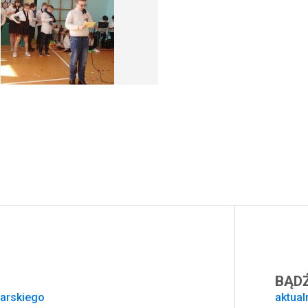
BĄDŹ
sarskiego
aktual