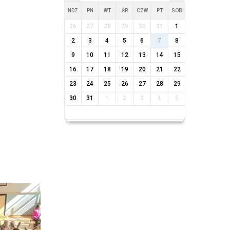
NDZ
PN
WT
ŚR
CZW
PT
SOB
26
27
28
29
30
31
1
2
3
4
5
6
7
8
9
10
11
12
13
14
15
16
17
18
19
20
21
22
23
24
25
26
27
28
29
30
31
1
2
3
4
5