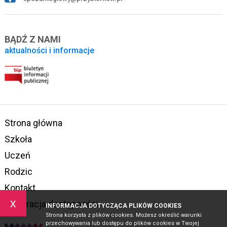
BĄDŹ Z NAMI
aktualności i informacje
Strona główna
Szkoła
Uczeń
Rodzic
Kontakt
x
Deklaracja dostępności
INFORMACJA DOTYCZĄCA PLIKÓW COOKIES
Strona korzysta z plików cookies. Możesz określić warunki
przechowywania lub dostępu do plików cookies w Twojej