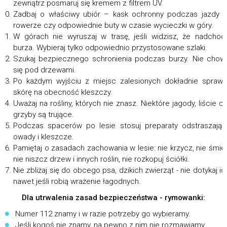
zewnątrz posmaruj się kremem z filtrem UV.
Zadbaj o właściwy ubiór – kask ochronny podczas jazdy 
rowerze czy odpowiednie buty w czasie wycieczki w góry.
W górach nie wyruszaj w trasę, jeśli widzisz, że nadchod
burza. Wybieraj tylko odpowiednio przystosowane szlaki.
Szukaj bezpiecznego schronienia podczas burzy. Nie chow
się pod drzewami.
Po każdym wyjściu z miejsc zalesionych dokładnie spraw
skórę na obecność kleszczy.
Uważaj na rośliny, których nie znasz. Niektóre jagody, liście c
grzyby są trujące.
Podczas spacerów po lesie stosuj preparaty odstraszają
owady i kleszcze.
Pamiętaj o zasadach zachowania w lesie: nie krzycz, nie śmie
nie niszcz drzew i innych roślin, nie rozkopuj ściółki.
Nie zbliżaj się do obcego psa, dzikich zwierząt - nie dotykaj ic
nawet jeśli robią wrażenie łagodnych.
Dla utrwalenia zasad bezpieczeństwa - rymowanki:
Numer 112 znamy i w razie potrzeby go wybieramy.
Jeśli kogoś nie znamy, na pewno z nim nie rozmawiamy.