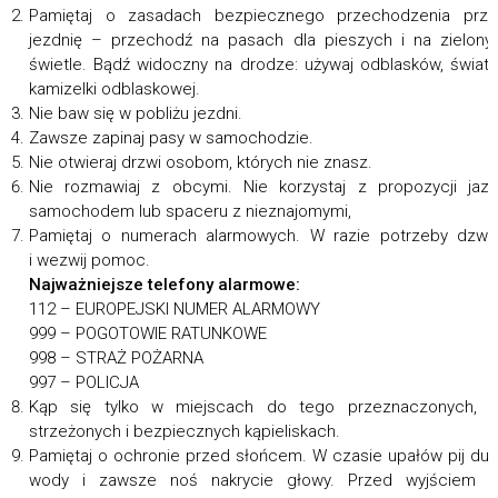
Pamiętaj o zasadach bezpiecznego przechodzenia prze
jezdnię – przechodź na pasach dla pieszych i na zielon
świetle. Bądź widoczny na drodze: używaj odblasków, świate
kamizelki odblaskowej.
Nie baw się w pobliżu jezdni.
Zawsze zapinaj pasy w samochodzie.
Nie otwieraj drzwi osobom, których nie znasz.
Nie rozmawiaj z obcymi. Nie korzystaj z propozycji jaz
samochodem lub spaceru z nieznajomymi,
Pamiętaj o numerach alarmowych. W razie potrzeby dzw
i wezwij pomoc.
Najważniejsze telefony alarmowe:
112 – EUROPEJSKI NUMER ALARMOWY
999 – POGOTOWIE RATUNKOWE
998 – STRAŻ POŻARNA
997 – POLICJA
Kąp się tylko w miejscach do tego przeznaczonych, n
strzeżonych i bezpiecznych kąpieliskach.
Pamiętaj o ochronie przed słońcem. W czasie upałów pij du
wody i zawsze noś nakrycie głowy. Przed wyjściem n