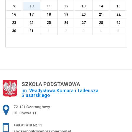
9
10
11
12
13
14
15
16
17
18
19
20
21
22
23
24
25
26
27
28
29
30
31
1
2
3
4
5
SZKOŁA PODSTAWOWA
im. Władysława Komara i Tadeusza
Ślusarskiego
Adres pocztowy:
72-121 Czarnogłowy
ul. Lipowa 11
+48 91 418 62 11
spczarnoglowy@przybiernow.pl