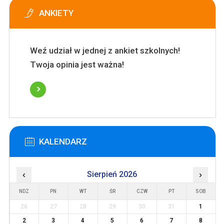
ANKIETY
Weź udział w jednej z ankiet szkolnych!
Twoja opinia jest ważna!
KALENDARZ
‹
Sierpień 2026
›
NDZ
PN
WT
ŚR
CZW
PT
SOB
26
27
28
29
30
31
1
2
3
4
5
6
7
8