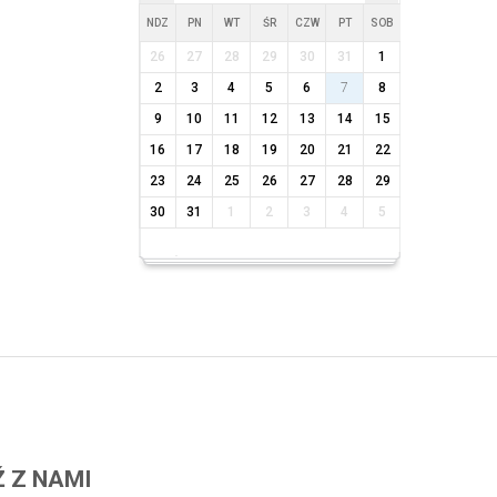
NDZ
PN
WT
ŚR
CZW
PT
SOB
26
27
28
29
30
31
1
2
3
4
5
6
7
8
9
10
11
12
13
14
15
16
17
18
19
20
21
22
23
24
25
26
27
28
29
30
31
1
2
3
4
5
 Z NAMI