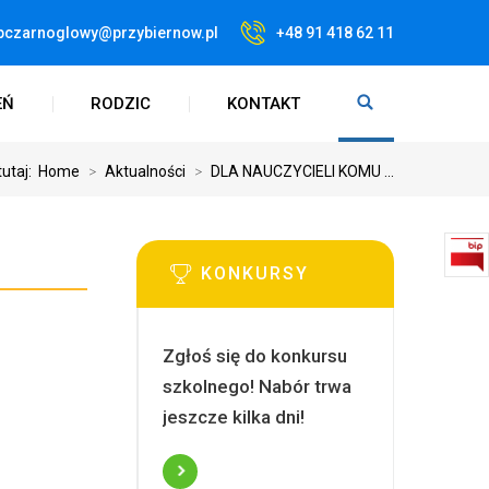
pczarnoglowy@przybiernow.pl
+48 91 418 62 11
EŃ
RODZIC
KONTAKT
tutaj:
Home
>
Aktualności
>
DLA NAUCZYCIELI KOMU ...
KONKURSY
Zgłoś się do konkursu
szkolnego! Nabór trwa
jeszcze kilka dni!