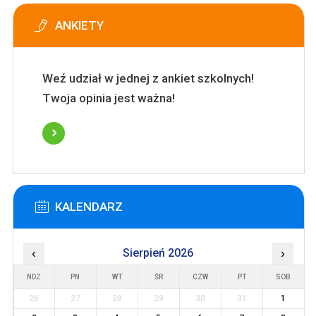
ANKIETY
Weź udział w jednej z ankiet szkolnych!
Twoja opinia jest ważna!
KALENDARZ
‹
Sierpień 2026
›
NDZ
PN
WT
ŚR
CZW
PT
SOB
26
27
28
29
30
31
1