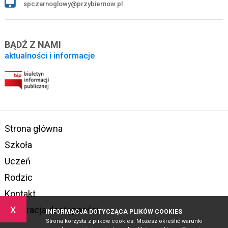
spczarnoglowy@przybiernow.pl
BĄDŹ Z NAMI
aktualności i informacje
Strona główna
Szkoła
Uczeń
Rodzic
Kontakt
x
Deklaracja dostępności
INFORMACJA DOTYCZĄCA PLIKÓW COOKIES
Strona korzysta z plików cookies. Możesz określić warunki