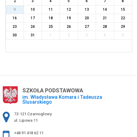
2
3
4
5
6
7
8
9
10
11
12
13
14
15
16
17
18
19
20
21
22
23
24
25
26
27
28
29
30
31
1
2
3
4
5
SZKOŁA PODSTAWOWA
im. Władysława Komara i Tadeusza
Ślusarskiego
Adres pocztowy:
72-121 Czarnogłowy
ul. Lipowa 11
+48 91 418 62 11