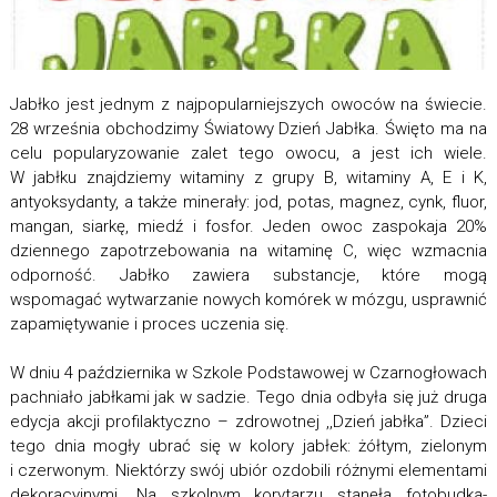
Jabłko jest jednym z najpopularniejszych owoców na świecie.
28 września obchodzimy Światowy Dzień Jabłka. Święto ma na
celu popularyzowanie zalet tego owocu, a jest ich wiele.
W jabłku znajdziemy witaminy z grupy B, witaminy A, E i K,
antyoksydanty, a także minerały: jod, potas, magnez, cynk, fluor,
mangan, siarkę, miedź i fosfor. Jeden owoc zaspokaja 20%
dziennego zapotrzebowania na witaminę C, więc wzmacnia
odporność. Jabłko zawiera substancje, które mogą
wspomagać wytwarzanie nowych komórek w mózgu, usprawnić
zapamiętywanie i proces uczenia się.
W dniu 4 października w Szkole Podstawowej w Czarnogłowach
pachniało jabłkami jak w sadzie. Tego dnia odbyła się już druga
edycja akcji profilaktyczno – zdrowotnej ,,Dzień jabłka”. Dzieci
tego dnia mogły ubrać się w kolory jabłek: żółtym, zielonym
i czerwonym. Niektórzy swój ubiór ozdobili różnymi elementami
dekoracyjnymi. Na szkolnym korytarzu stanęła fotobudka-