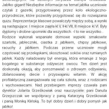
Jabłko gigant! Niezbędne informacje na temat jabłka uczniowie
czytali z gazetki, przygotowanej przez koło ekologiczno-
przyrodnicze, które pozwoliły przygotować się do rozwiązania
quizu. Reprezentacje klasowe powalczyły między sobą, a wyniki
są następujące: I miejsce zajęła kl.V, II-kl.VIII, III miejsce kl.VI. Były
dyplomy i drobne upominki dla wszystkich. -I to nie wszystko…
Rodzice wykonali wspaniałe domowe wypieki: smakowite
szarlotki, jabłeczniki, ciastka z jabłkiem, chipsy jabłkowe,
racuchy z jabłkiem. Podczas przerw uczniowie mogli
częstować się przekąskami, skosztować soków oraz rumianych
jabłek. Każdy naładowany był energią, która emanuje z tego
bogatego w substancje odżywcze owocu. Ten dzień jest
doskonałą okazją, aby porozmawiać o zdrowym odżywianiu,
zbilansowanej diecie i przyswajaniu witamin. W akcję
profilaktyczną zaangażowała się cała szkoła, wraz z rodzicami
i wychowawcami. Nad przebiegiem imprezy czuwała pani
dyrektor Jolanta Grześkowiak oraz nauczyciele: pani Danuta
Grzejszczak we współpracy z panią Katarzyną Grześkowiak
i panią Moniką Klińską. To był dobry dzień i dobry pomysł- jak
jabłko!