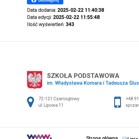
Udostępnij
Data dodania:
2025-02-22 11:40:38
Data edycji:
2025-02-22 11:55:48
Ilość wyświetleń:
343
SZKOŁA PODSTAWOWA
im. Władysława Komara i Tadeusza Ślu
Adres pocztowy:
72-121 Czarnogłowy
+48 91
ul. Lipowa 11
spczar
Strona główna