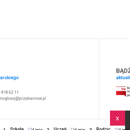
BĄDŹ
sarskiego
aktual
 418 62 11
noglowy@przybiernow.pl
x
Szkoła
Uczeń
Rodzic