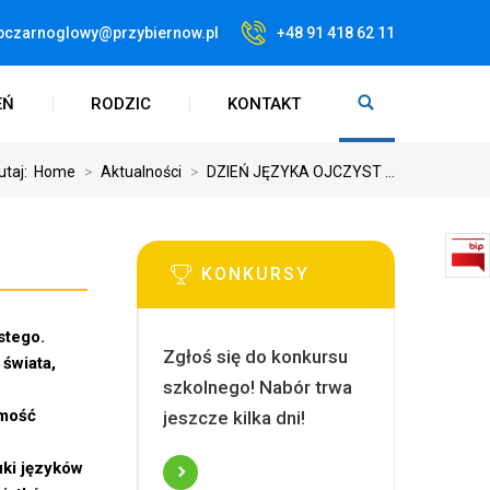
pczarnoglowy@przybiernow.pl
+48 91 418 62 11
EŃ
RODZIC
KONTAKT
utaj:
Home
>
Aktualności
>
DZIEŃ JĘZYKA OJCZYST ...
KONKURSY
stego.
Zgłoś się do konkursu
 świata,
szkolnego! Nabór trwa
amość
jeszcze kilka dni!
uki języków