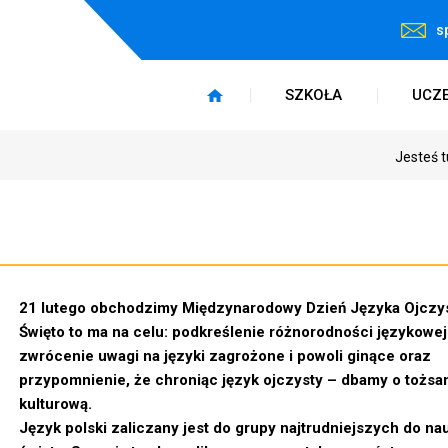
s
SZKOŁA
UCZ
Jesteś t
21 lutego obchodzimy Międzynarodowy Dzień Języka Ojczy
Święto to ma na celu: podkreślenie różnorodności językowej
zwrócenie uwagi na języki zagrożone i powoli ginące oraz
przypomnienie, że chroniąc język ojczysty – dbamy o tożs
kulturową.
Język polski zaliczany jest do grupy najtrudniejszych do na