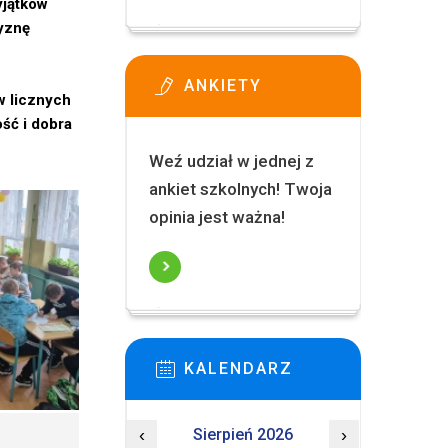
yjątków
yznę
ANKIETY
w licznych
ść i dobra
Weź udział w jednej z
ankiet szkolnych! Twoja
opinia jest ważna!
KALENDARZ
‹
Sierpień 2026
›