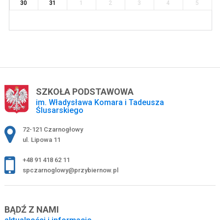
30
31
1
2
3
4
5
SZKOŁA PODSTAWOWA
im. Władysława Komara i Tadeusza
Ślusarskiego
Adres pocztowy:
72-121 Czarnogłowy
ul. Lipowa 11
+48 91 418 62 11
spczarnoglowy@przybiernow.pl
BĄDŹ Z NAMI