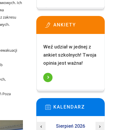
awowych. Ich
twa
z zakresu
owych.
ANKIETY
Weź udział w jednej z
 ewakuacji
ankiet szkolnych! Twoja
opinia jest ważna!
ób
ych,
ń Poza
KALENDARZ
‹
Sierpień 2026
›