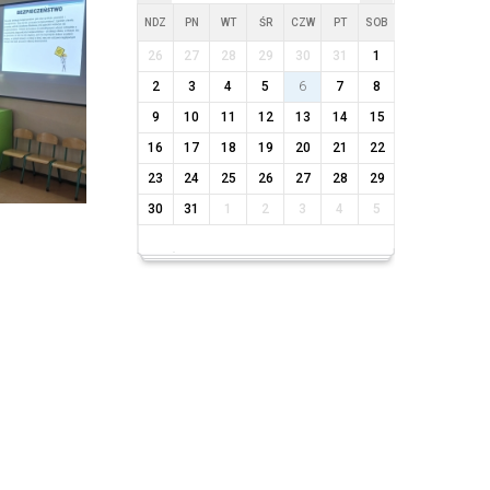
NDZ
PN
WT
ŚR
CZW
PT
SOB
26
27
28
29
30
31
1
2
3
4
5
6
7
8
9
10
11
12
13
14
15
16
17
18
19
20
21
22
23
24
25
26
27
28
29
30
31
1
2
3
4
5