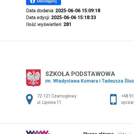
Udostępnij
Data dodania:
2025-06-06 15:09:18
Data edycji:
2025-06-06 15:18:33
Ilość wyświetleń:
281
SZKOŁA PODSTAWOWA
im. Władysława Komara i Tadeusza Ślu
Adres pocztowy:
72-121 Czarnogłowy
+48 91
ul. Lipowa 11
spczar