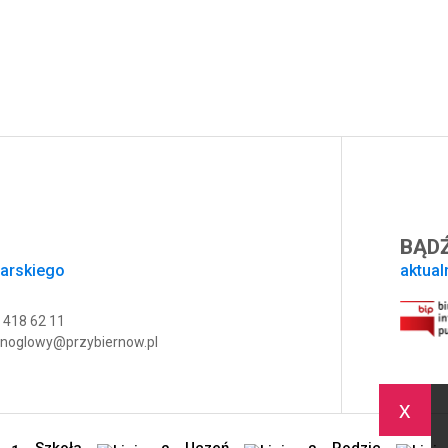
BĄDŹ
sarskiego
aktual
 418 62 11
noglowy@przybiernow.pl
x