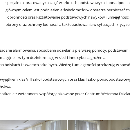
specjalnie opracowanych zajęć w szkołach podstawowych i ponadpodst
głównym celem jest podniesienie świadomości w obszarze bezpieczeńs
i obronności oraz kształtowanie podstawowych nawyków i umiejętności 
obrony oraz ochrony ludności, a także zachowania w sytuacjach kryzys
z zasadami alarmowania, sposobami udzielania pierwszej pomocy, podstawami
macyjne – w tym dezinformację w sieci i inne cyberzagrożenia.
 na boiskach i skwerach szkolnych. Wiedzę i umiejętności przekazują w spos
 wyjątkiem klas VIII szkół podstawowych oraz klas I szkół ponadpodstawow
eństwa.
otkanie z weteranem, współorganizowane przez Centrum Weterana Działa