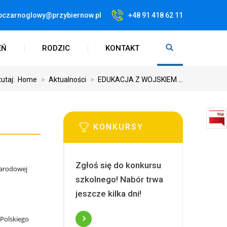
pczarnoglowy@przybiernow.pl
+48 91 418 62 11
EŃ
RODZIC
KONTAKT
tutaj:
Home
>
Aktualności
>
EDUKACJA Z WOJSKIEM ...
KONKURSY
Zgłoś się do konkursu
Narodowej
szkolnego! Nabór trwa
jeszcze kilka dni!
 Polskiego