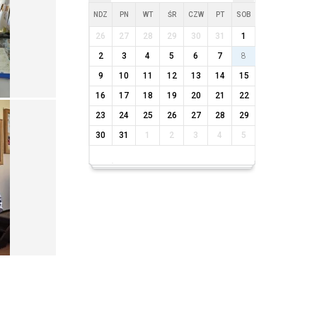
NDZ
PN
WT
ŚR
CZW
PT
SOB
26
27
28
29
30
31
1
2
3
4
5
6
7
8
9
10
11
12
13
14
15
16
17
18
19
20
21
22
23
24
25
26
27
28
29
30
31
1
2
3
4
5