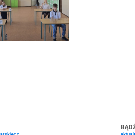
BĄDŹ
sarskiego
aktual