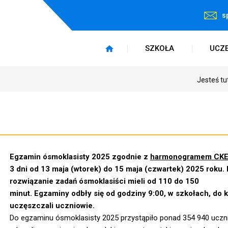
s
SZKOŁA
UCZ
Jesteś tu
Egzamin ósmoklasisty 2025
zgodnie z
harmonogramem CK
3 dni
od
13 maja (wtorek)
do 15 maja (czwartek) 2025 roku.
rozwiązanie zadań ósmoklasiści mieli od 110 do 150
minut.
Egzaminy
odbły się
od godziny 9:00,
w szkołach, do 
uczęszczali uczniowie.
Do egzaminu ósmoklasisty 2025 przystąpiło ponad 354 940 uczni