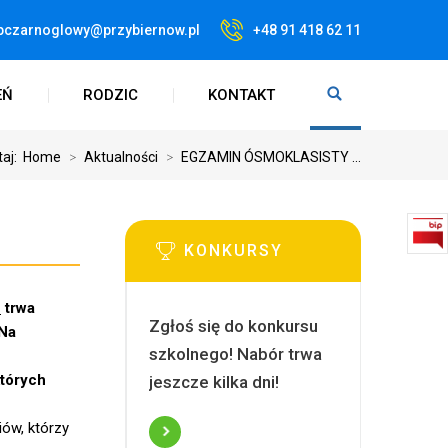
pczarnoglowy@przybiernow.pl
+48 91 418 62 11
EŃ
RODZIC
KONTAKT
taj:
Home
>
Aktualności
>
EGZAMIN ÓSMOKLASISTY ...
KONKURSY
E
trwa
Zgłoś się do konkursu
Na
szkolnego! Nabór trwa
których
jeszcze kilka dni!
ów, którzy