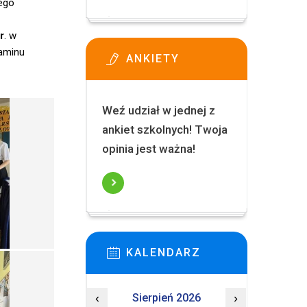
cego
r
. w
zaminu
ANKIETY
Weź udział w jednej z
ankiet szkolnych! Twoja
opinia jest ważna!
KALENDARZ
‹
Sierpień 2026
›