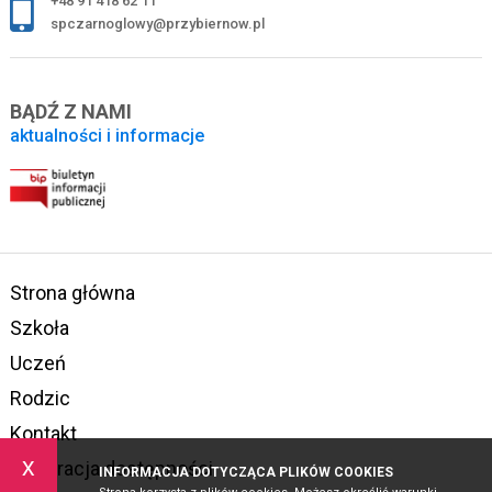
+48 91 418 62 11
spczarnoglowy@przybiernow.pl
BĄDŹ Z NAMI
aktualności i informacje
Strona główna
Szkoła
Uczeń
Rodzic
Kontakt
x
Deklaracja dostępności
INFORMACJA DOTYCZĄCA PLIKÓW COOKIES