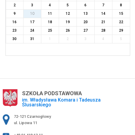
2
3
4
5
6
7
8
9
10
11
12
13
14
15
16
17
18
19
20
21
22
23
24
25
26
27
28
29
30
31
1
2
3
4
5
SZKOŁA PODSTAWOWA
im. Władysława Komara i Tadeusza
Ślusarskiego
Adres pocztowy:
72-121 Czarnogłowy
ul. Lipowa 11