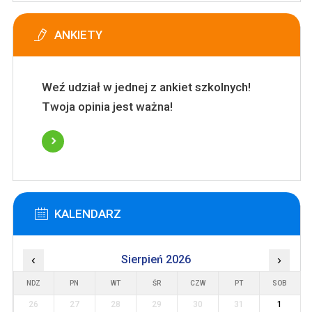
ANKIETY
Weź udział w jednej z ankiet szkolnych!
Twoja opinia jest ważna!
KALENDARZ
‹
Sierpień 2026
›
NDZ
PN
WT
ŚR
CZW
PT
SOB
26
27
28
29
30
31
1