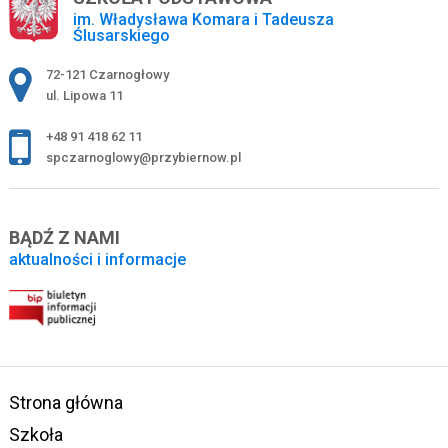
im. Władysława Komara i Tadeusza
Ślusarskiego
Adres pocztowy:
72-121 Czarnogłowy
ul. Lipowa 11
+48 91 418 62 11
spczarnoglowy@przybiernow.pl
BĄDŹ Z NAMI
aktualności i informacje
Strona główna
Szkoła