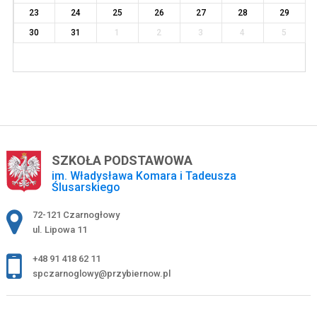
23
24
25
26
27
28
29
30
31
1
2
3
4
5
SZKOŁA PODSTAWOWA
im. Władysława Komara i Tadeusza
Ślusarskiego
Adres pocztowy:
72-121 Czarnogłowy
ul. Lipowa 11
+48 91 418 62 11
spczarnoglowy@przybiernow.pl