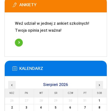
ANKIETY
Weź udział w jednej z ankiet szkolnych!
Twoja opinia jest ważna!
KALENDARZ
‹
Sierpień 2026
›
NDZ
PN
WT
ŚR
CZW
PT
SOB
26
27
28
29
30
31
1
2
3
4
5
6
7
8