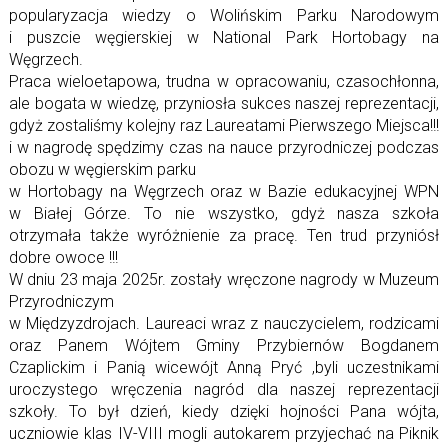
popularyzacja wiedzy o Wolińskim Parku Narodowym
i puszcie węgierskiej w National Park Hortobagy na
Węgrzech.
Praca wieloetapowa, trudna w opracowaniu, czasochłonna,
ale bogata w wiedzę, przyniosła sukces naszej reprezentacji,
gdyż zostaliśmy kolejny raz Laureatami Pierwszego Miejsca!!!
i w nagrodę spędzimy czas na nauce przyrodniczej podczas
obozu w węgierskim parku
w Hortobagy na Węgrzech oraz w Bazie edukacyjnej WPN
w Białej Górze. To nie wszystko, gdyż nasza szkoła
otrzymała także wyróżnienie za pracę. Ten trud przyniósł
dobre owoce !!!
W dniu 23 maja 2025r. zostały wręczone nagrody w Muzeum
Przyrodniczym
w Międzyzdrojach. Laureaci wraz z nauczycielem, rodzicami
oraz Panem Wójtem Gminy Przybiernów Bogdanem
Czaplickim i Panią wicewójt Anną Pryć ,byli uczestnikami
uroczystego wręczenia nagród dla naszej reprezentacji
szkoły. To był dzień, kiedy dzięki hojności Pana wójta,
uczniowie klas IV-VIII mogli autokarem przyjechać na Piknik