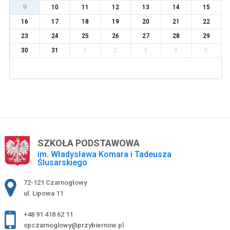
9
10
11
12
13
14
15
16
17
18
19
20
21
22
23
24
25
26
27
28
29
30
31
1
2
3
4
5
SZKOŁA PODSTAWOWA
im. Władysława Komara i Tadeusza
Ślusarskiego
Adres pocztowy:
72-121 Czarnogłowy
ul. Lipowa 11
+48 91 418 62 11
spczarnoglowy@przybiernow.pl