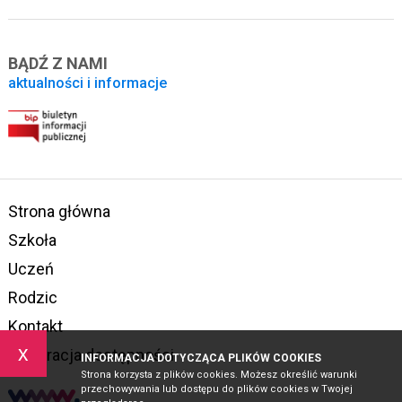
BĄDŹ Z NAMI
aktualności i informacje
Strona główna
Szkoła
Uczeń
Rodzic
Kontakt
x
Deklaracja dostępności
INFORMACJA DOTYCZĄCA PLIKÓW COOKIES
Strona korzysta z plików cookies. Możesz określić warunki
przechowywania lub dostępu do plików cookies w Twojej