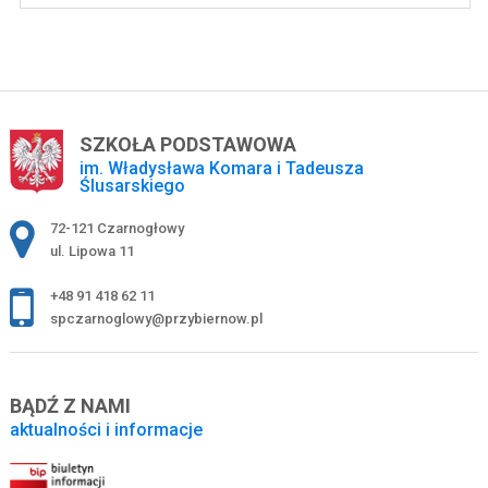
SZKOŁA PODSTAWOWA
im. Władysława Komara i Tadeusza
Ślusarskiego
Adres pocztowy:
72-121 Czarnogłowy
ul. Lipowa 11
+48 91 418 62 11
spczarnoglowy@przybiernow.pl
BĄDŹ Z NAMI
aktualności i informacje