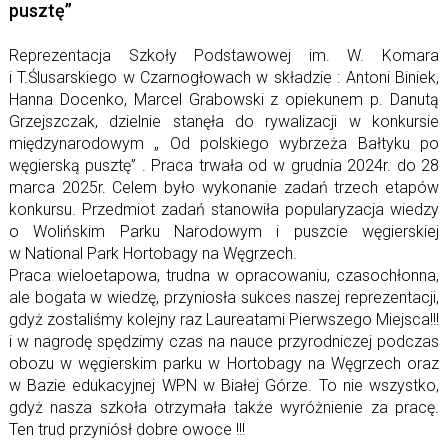
pusztę”
Reprezentacja Szkoły Podstawowej im. W. Komara
i T.Ślusarskiego w Czarnogłowach w składzie : Antoni Biniek,
Hanna Docenko, Marcel Grabowski z opiekunem p. Danutą
Grzejszczak, dzielnie stanęła do rywalizacji w konkursie
międzynarodowym „ Od polskiego wybrzeża Bałtyku po
węgierską pusztę” . Praca trwała od w grudnia 2024r. do 28
marca 2025r. Celem było wykonanie zadań trzech etapów
konkursu. Przedmiot zadań stanowiła popularyzacja wiedzy
o Wolińskim Parku Narodowym i puszcie węgierskiej
w National Park Hortobagy na Węgrzech.
Praca wieloetapowa, trudna w opracowaniu, czasochłonna,
ale bogata w wiedzę, przyniosła sukces naszej reprezentacji,
gdyż zostaliśmy kolejny raz Laureatami Pierwszego Miejsca!!!
i w nagrodę spędzimy czas na nauce przyrodniczej podczas
obozu w węgierskim parku w Hortobagy na Węgrzech oraz
w Bazie edukacyjnej WPN w Białej Górze. To nie wszystko,
gdyż nasza szkoła otrzymała także wyróżnienie za pracę.
Ten trud przyniósł dobre owoce !!!