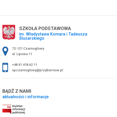
SZKOŁA PODSTAWOWA
im. Władysława Komara i Tadeusza
Ślusarskiego
Adres pocztowy:
72-121 Czarnogłowy
ul. Lipowa 11
+48 91 418 62 11
spczarnoglowy@przybiernow.pl
BĄDŹ Z NAMI
aktualności i informacje