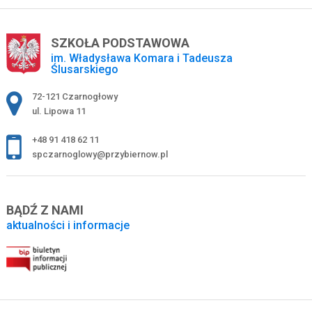
SZKOŁA PODSTAWOWA
im. Władysława Komara i Tadeusza
Ślusarskiego
Adres pocztowy:
72-121 Czarnogłowy
ul. Lipowa 11
+48 91 418 62 11
spczarnoglowy@przybiernow.pl
BĄDŹ Z NAMI
aktualności i informacje