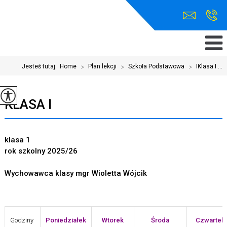
Jesteś tutaj:
Home
>
Plan lekcji
>
Szkoła Podstawowa
>
IKlasa I ...
KLASA I
klasa 1
rok szkolny 2025/26
Wychowawca klasy mgr Wioletta Wójcik
Godziny
Poniedziałek
Wtorek
Środa
Czwartek