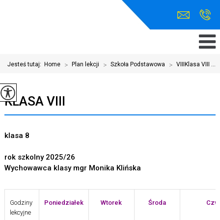
Jesteś tutaj:
Home
>
Plan lekcji
>
Szkoła Podstawowa
>
VIIIKlasa VIII ...
KLASA VIII
klasa 8
rok szkolny 2025/26
Wychowawca klasy mgr Monika Klińska
Godziny
Poniedziałek
Wtorek
Środa
Czw
lekcyjne