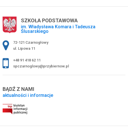
SZKOŁA PODSTAWOWA
im. Władysława Komara i Tadeusza
Ślusarskiego
Adres pocztowy:
72-121 Czarnogłowy
ul. Lipowa 11
+48 91 418 62 11
spczarnoglowy@przybiernow.pl
BĄDŹ Z NAMI
aktualności i informacje