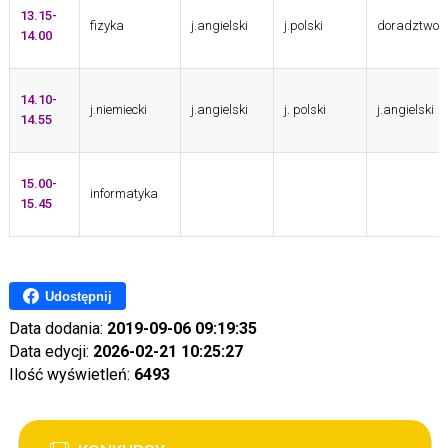
13.15-
fizyka
j.angielski
j.polski
doradztwo 
14.00
14.10-
j.niemiecki
j.angielski
j. polski
j.angielski
14.55
15.00-
informatyka
15.45
Udostępnij
Data dodania:
2019-09-06 09:19:35
Data edycji:
2026-02-21 10:25:27
Ilość wyświetleń:
6493