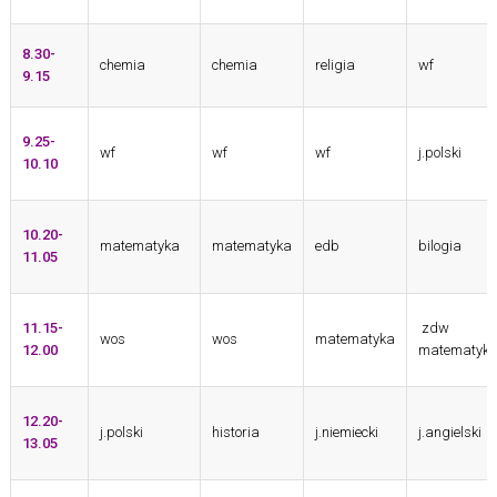
8.30-
chemia
chemia
religia
wf
9.15
9.25-
wf
wf
wf
j.polski
10.10
10.20-
matematyka
matematyka
edb
bilogia
11.05
11.15-
zdw
wos
wos
matematyka
12.00
matematyka
12.20-
j.polski
historia
j.niemiecki
j.angielski
13.05