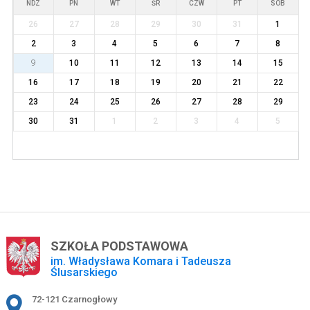
NDZ
PN
WT
ŚR
CZW
PT
SOB
26
27
28
29
30
31
1
2
3
4
5
6
7
8
9
10
11
12
13
14
15
16
17
18
19
20
21
22
23
24
25
26
27
28
29
30
31
1
2
3
4
5
SZKOŁA PODSTAWOWA
im. Władysława Komara i Tadeusza
Ślusarskiego
Adres pocztowy:
72-121 Czarnogłowy