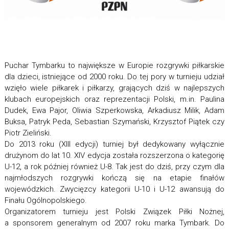
Puchar Tymbarku to największe w Europie rozgrywki piłkarskie
dla dzieci, istniejące od 2000 roku. Do tej pory w turnieju udział
wzięło wiele piłkarek i piłkarzy, grających dziś w najlepszych
klubach europejskich oraz reprezentacji Polski, m.in. Paulina
Dudek, Ewa Pajor, Oliwia Szperkowska, Arkadiusz Milik, Adam
Buksa, Patryk Peda, Sebastian Szymański, Krzysztof Piątek czy
Piotr Zieliński.
Do 2013 roku (XIII edycji) turniej był dedykowany wyłącznie
drużynom do lat 10. XIV edycja została rozszerzona o kategorię
U-12, a rok później również U-8. Tak jest do dziś, przy czym dla
najmłodszych rozgrywki kończą się na etapie finałów
wojewódzkich. Zwycięzcy kategorii U-10 i U-12 awansują do
Finału Ogólnopolskiego.
Organizatorem turnieju jest Polski Związek Piłki Nożnej,
a sponsorem generalnym od 2007 roku marka Tymbark. Do