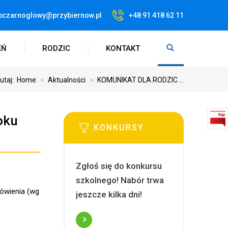
pczarnoglowy@przybiernow.pl
+48 91 418 62 11
EŃ
RODZIC
KONTAKT
tutaj:
Home
>
Aktualności
>
KOMUNIKAT DLA RODZIC ...
oku
KONKURSY
Zgłoś się do konkursu
szkolnego! Nabór trwa
mówienia (wg
jeszcze kilka dni!