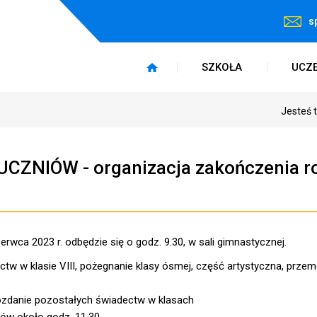
s
SZKOŁA
UCZ
Jesteś 
CZNIÓW - organizacja zakończenia r
rwca 2023 r. odbędzie się o godz. 9.30, w sali gimnastycznej.
tw w klasie VIII, pożegnanie klasy ósmej, część artystyczna, prze
ozdanie pozostałych świadectw w klasach