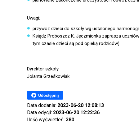
planowane zakończenie uroczystości i odwóz uczni
Uwagi:
przywóz dzieci do szkoły wg ustalonego harmonog
Ksiądz Proboszcz K. Jęczmionka zaprasza uczniów i
tym czasie dzieci są pod opieką rodziców)
Dyrektor szkoły
Jolanta Grześkowiak
Udostępnij
Data dodania:
2023-06-20 12:08:13
Data edycji:
2023-06-20 12:22:36
Ilość wyświetleń:
380