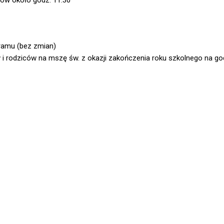
ów około godz. 11.30
ramu (bez zmian)
 rodziców na mszę św. z okazji zakończenia roku szkolnego na god