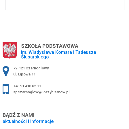
SZKOŁA PODSTAWOWA
im. Władysława Komara i Tadeusza
Ślusarskiego
Adres pocztowy:
72-121 Czarnogłowy
ul. Lipowa 11
+48 91 418 62 11
spczarnoglowy@przybiernow.pl
BĄDŹ Z NAMI
aktualności i informacje