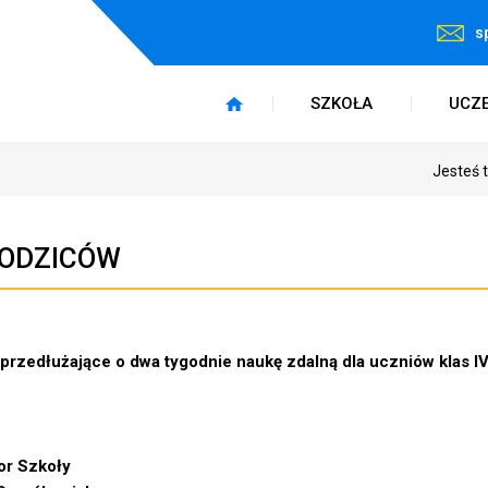
s
SZKOŁA
UCZ
Jesteś 
RODZICÓW
przedłużające o dwa tygodnie naukę zdalną dla uczniów klas IV 
oły