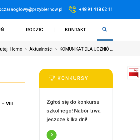
pczarnoglowy@przybiernow.pl
+48 91 418 62 11
EŃ
RODZIC
KONTAKT
tutaj:
Home
>
Aktualności
>
KOMUNIKAT DLA UCZNIÓ ...
KONKURSY
Zgłoś się do konkursu
– VIII
szkolnego! Nabór trwa
jeszcze kilka dni!