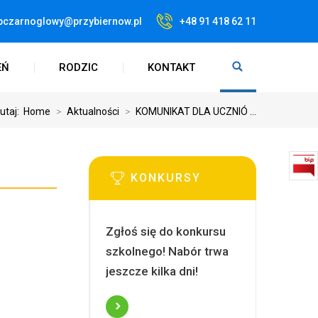
pczarnoglowy@przybiernow.pl
+48 91 418 62 11
EŃ
RODZIC
KONTAKT
tutaj:
Home
>
Aktualności
>
KOMUNIKAT DLA UCZNIÓ ...
KONKURSY
Zgłoś się do konkursu
szkolnego! Nabór trwa
jeszcze kilka dni!