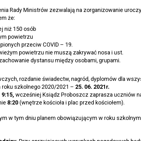
nia Rady Ministrów zezwalają na zorganizowanie uroczy
em że:
j niż 150 osób
tym powietrzu
epionych przeciw COVID – 19.
ieżym powietrzu nie muszą zakrywać nosa i ust.
zachowanie dystansu między osobami, grupami.
zych, rozdanie świadectw, nagród, dyplomów dla wszy
m roku szkolnego 2020/2021 –
25. 06. 2021r.
e
9:15,
wcześniej Ksiądz Proboszcz zaprasza uczniów 
nie
8:20
(wnętrze kościoła i plac przed kościołem).
nym w tym dniu planem obowiązującym w roku szkolnym