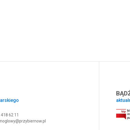
BĄDŹ
sarskiego
aktual
 418 62 11
noglowy@przybiernow.pl