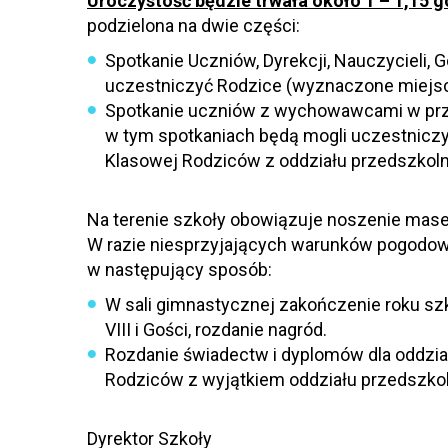
Uroczystość będzie trwała około 1 – 1,15 g
podzielona na dwie części:
Spotkanie Uczniów, Dyrekcji, Nauczycieli, 
uczestniczyć Rodzice (wyznaczone miejsc
Spotkanie uczniów z wychowawcami w przydz
w tym spotkaniach będą mogli uczestniczyć
Klasowej Rodziców z oddziału przedszkolneg
Na terenie szkoły obowiązuje noszenie mase
W razie niesprzyjających warunków pogodow
w następujący sposób:
W sali gimnastycznej zakończenie roku szk
VIII i Gości, rozdanie nagród.
Rozdanie świadectw i dyplomów dla oddziału
Rodziców z wyjątkiem oddziału przedszkoln
Dyrektor Szkoły