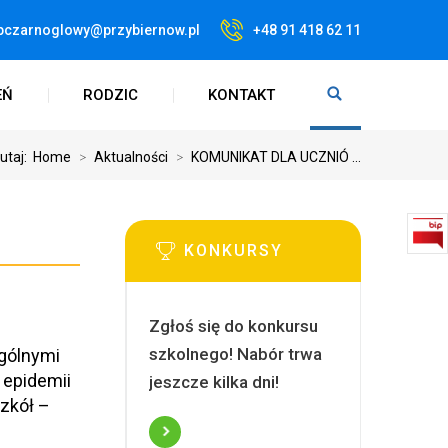
pczarnoglowy@przybiernow.pl
+48 91 418 62 11
EŃ
RODZIC
KONTAKT
tutaj:
Home
>
Aktualności
>
KOMUNIKAT DLA UCZNIÓ ...
KONKURSY
Zgłoś się do konkursu
szkolnego! Nabór trwa
ogólnymi
 epidemii
jeszcze kilka dni!
zkół –