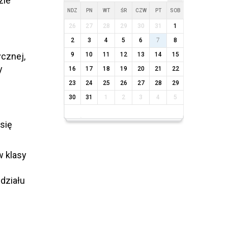
zie
NDZ
PN
WT
ŚR
CZW
PT
SOB
26
27
28
29
30
31
1
2
3
4
5
6
7
8
cznej,
9
10
11
12
13
14
15
y
16
17
18
19
20
21
22
23
24
25
26
27
28
29
30
31
1
2
3
4
5
się
w klasy
działu