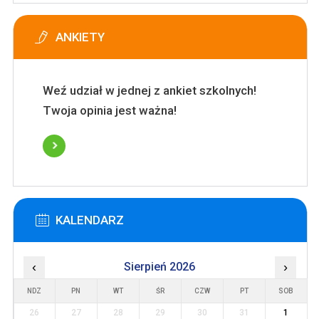
ANKIETY
Weź udział w jednej z ankiet szkolnych!
Twoja opinia jest ważna!
KALENDARZ
‹
Sierpień 2026
›
NDZ
PN
WT
ŚR
CZW
PT
SOB
26
27
28
29
30
31
1