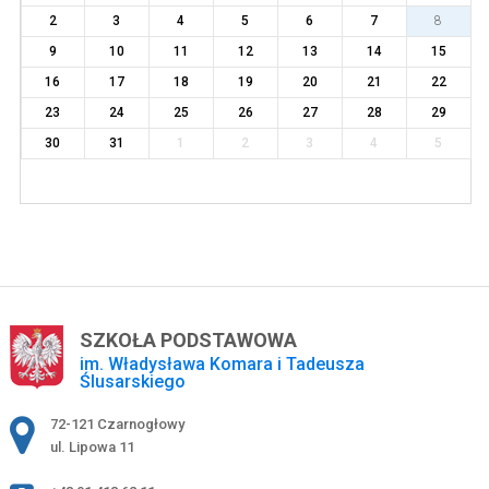
2
3
4
5
6
7
8
9
10
11
12
13
14
15
16
17
18
19
20
21
22
23
24
25
26
27
28
29
30
31
1
2
3
4
5
SZKOŁA PODSTAWOWA
im. Władysława Komara i Tadeusza
Ślusarskiego
Adres pocztowy:
72-121 Czarnogłowy
ul. Lipowa 11