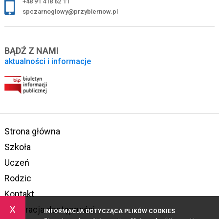
+48 91 418 62 11
spczarnoglowy@przybiernow.pl
BĄDŹ Z NAMI
aktualności i informacje
Strona główna
Szkoła
Uczeń
Rodzic
Kontakt
x
Deklaracja dostępności
INFORMACJA DOTYCZĄCA PLIKÓW COOKIES