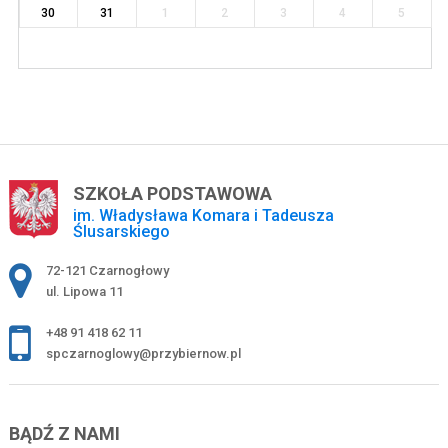
30
31
1
2
3
4
5
SZKOŁA PODSTAWOWA
im. Władysława Komara i Tadeusza
Ślusarskiego
Adres pocztowy:
72-121 Czarnogłowy
ul. Lipowa 11
+48 91 418 62 11
spczarnoglowy@przybiernow.pl
BĄDŹ Z NAMI