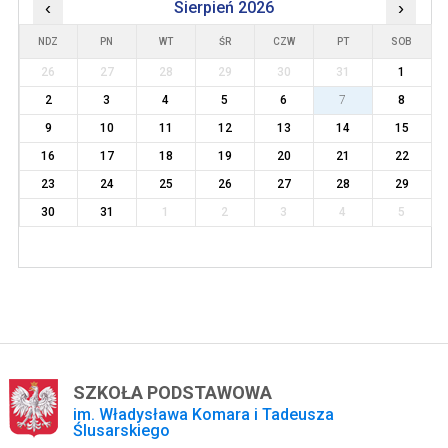
‹
Sierpień 2026
›
NDZ
PN
WT
ŚR
CZW
PT
SOB
26
27
28
29
30
31
1
2
3
4
5
6
7
8
9
10
11
12
13
14
15
16
17
18
19
20
21
22
23
24
25
26
27
28
29
30
31
1
2
3
4
5
SZKOŁA PODSTAWOWA
im. Władysława Komara i Tadeusza
Ślusarskiego