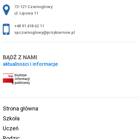
Adres pocztowy:
72-121 Czarnogłowy
ul. Lipowa 11
+48 91 418 62 11
spczarnoglowy@przybiernow.pl
BĄDŹ Z NAMI
aktualności i informacje
Strona główna
Szkoła
Uczeń
Rodzic