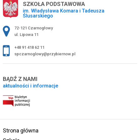
SZKOŁA PODSTAWOWA
im. Władysława Komara i Tadeusza
Ślusarskiego
Adres pocztowy:
72-121 Czarnogłowy
ul. Lipowa 11
+48 91 418 62 11
spczarnoglowy@przybiernow.pl
BĄDŹ Z NAMI
aktualności i informacje
Strona główna