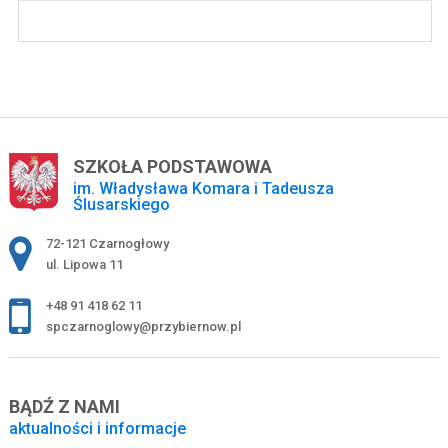
SZKOŁA PODSTAWOWA
im. Władysława Komara i Tadeusza
Ślusarskiego
Adres pocztowy:
72-121 Czarnogłowy
ul. Lipowa 11
+48 91 418 62 11
spczarnoglowy@przybiernow.pl
BĄDŹ Z NAMI
aktualności i informacje