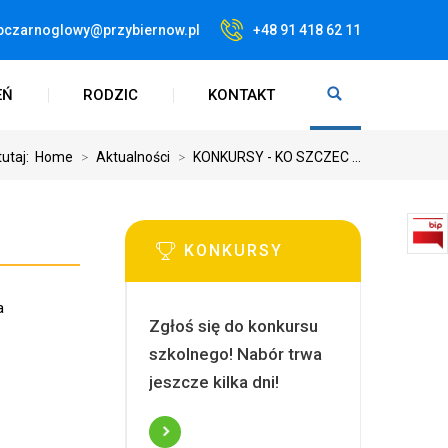
pczarnoglowy@przybiernow.pl
+48 91 418 62 11
EŃ
RODZIC
KONTAKT
tutaj:
Home
>
Aktualności
>
KONKURSY - KO SZCZEC ...
KONKURSY
a
Zgłoś się do konkursu
szkolnego! Nabór trwa
jeszcze kilka dni!