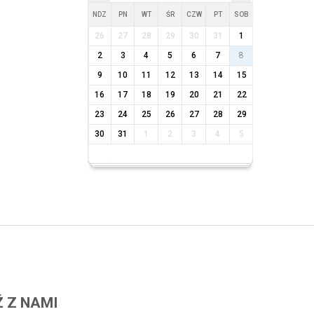
NDZ
PN
WT
ŚR
CZW
PT
SOB
26
27
28
29
30
31
1
2
3
4
5
6
7
8
9
10
11
12
13
14
15
16
17
18
19
20
21
22
23
24
25
26
27
28
29
30
31
1
2
3
4
5
 Z NAMI