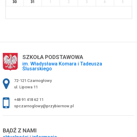
30
31
1
2
3
4
5
SZKOŁA PODSTAWOWA
im. Władysława Komara i Tadeusza
Ślusarskiego
Adres pocztowy:
72-121 Czarnogłowy
ul. Lipowa 11
+48 91 418 62 11
spczarnoglowy@przybiernow.pl
BĄDŹ Z NAMI