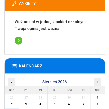
ANKIETY
Weź udział w jednej z ankiet szkolnych!
Twoja opinia jest ważna!
KALENDARZ
‹
Sierpień 2026
›
NDZ
PN
WT
ŚR
CZW
PT
SOB
26
27
28
29
30
31
1
2
3
4
5
6
7
8