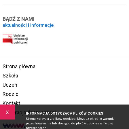
BĄDŹ Z NAMI
aktualności i informacje
Strona główna
Szkoła
Uczeń
Rodzic
Kontakt
x
Deklaracja dostępności
INFORMACJA DOTYCZĄCA PLIKÓW COOKIES
Strona korzysta z plików cookies. Możesz określić warunki
przechowywania lub dostępu do plików cookies w Twojej
przeglądarce.