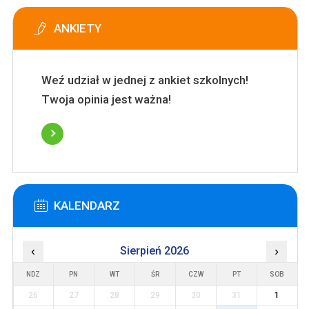
ANKIETY
Weź udział w jednej z ankiet szkolnych!
Twoja opinia jest ważna!
KALENDARZ
‹
Sierpień 2026
›
NDZ
PN
WT
ŚR
CZW
PT
SOB
26
27
28
29
30
31
1