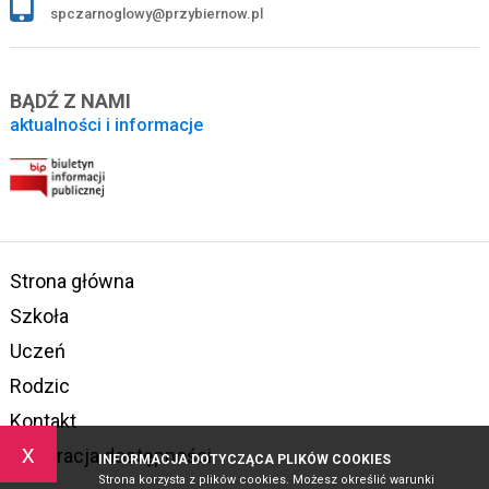
spczarnoglowy@przybiernow.pl
BĄDŹ Z NAMI
aktualności i informacje
Strona główna
Szkoła
Uczeń
Rodzic
Kontakt
x
Deklaracja dostępności
INFORMACJA DOTYCZĄCA PLIKÓW COOKIES
Strona korzysta z plików cookies. Możesz określić warunki