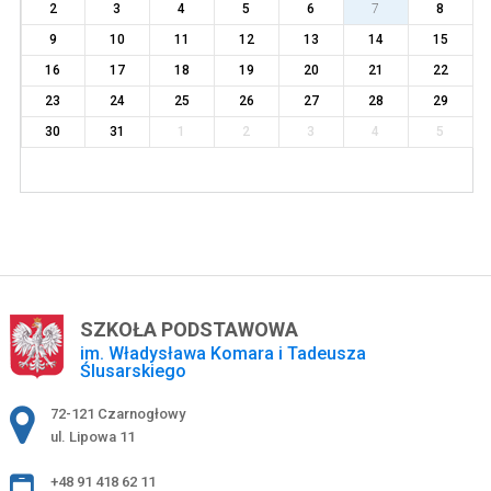
2
3
4
5
6
7
8
9
10
11
12
13
14
15
16
17
18
19
20
21
22
23
24
25
26
27
28
29
30
31
1
2
3
4
5
SZKOŁA PODSTAWOWA
im. Władysława Komara i Tadeusza
Ślusarskiego
Adres pocztowy:
72-121 Czarnogłowy
ul. Lipowa 11
+48 91 418 62 11