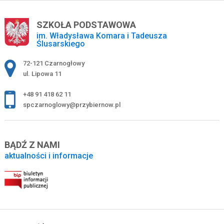
SZKOŁA PODSTAWOWA
im. Władysława Komara i Tadeusza
Ślusarskiego
Adres pocztowy:
72-121 Czarnogłowy
ul. Lipowa 11
+48 91 418 62 11
spczarnoglowy@przybiernow.pl
BĄDŹ Z NAMI
aktualności i informacje