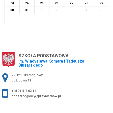
23
24
25
26
27
28
29
30
31
1
2
3
4
5
SZKOŁA PODSTAWOWA
im. Władysława Komara i Tadeusza
Ślusarskiego
Adres pocztowy:
72-121 Czarnogłowy
ul. Lipowa 11
+48 91 418 62 11
spczarnoglowy@przybiernow.pl