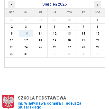
‹
Sierpień 2026
›
NDZ
PN
WT
ŚR
CZW
PT
SOB
26
27
28
29
30
31
1
2
3
4
5
6
7
8
9
10
11
12
13
14
15
16
17
18
19
20
21
22
23
24
25
26
27
28
29
30
31
1
2
3
4
5
SZKOŁA PODSTAWOWA
im. Władysława Komara i Tadeusza
Ślusarskiego