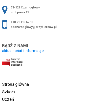
Adres pocztowy:
72-121 Czarnogłowy
ul. Lipowa 11
+48 91 418 62 11
spczarnoglowy@przybiernow.pl
BĄDŹ Z NAMI
aktualności i informacje
Strona główna
Szkoła
Uczeń