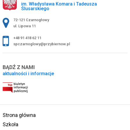
im. Władysława Komara i Tadeusza
Ślusarskiego
Adres pocztowy:
72-121 Czarnogłowy
ul. Lipowa 11
+48 91 418 62 11
spczarnoglowy@przybiernow.pl
BĄDŹ Z NAMI
aktualności i informacje
Strona główna
Szkoła