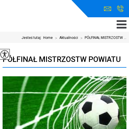
Jesteś tutaj:
Home
>
Aktualności
>
PÓŁFINAŁ MISTRZOSTW ...
PÓŁFINAŁ MISTRZOSTW POWIATU