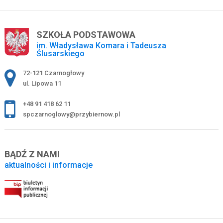
SZKOŁA PODSTAWOWA
im. Władysława Komara i Tadeusza
Ślusarskiego
Adres pocztowy:
72-121 Czarnogłowy
ul. Lipowa 11
+48 91 418 62 11
spczarnoglowy@przybiernow.pl
BĄDŹ Z NAMI
aktualności i informacje