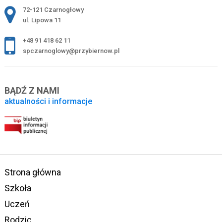
Adres pocztowy:
72-121 Czarnogłowy
ul. Lipowa 11
+48 91 418 62 11
spczarnoglowy@przybiernow.pl
BĄDŹ Z NAMI
aktualności i informacje
Strona główna
Szkoła
Uczeń
Rodzic