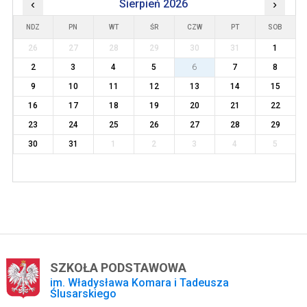
‹
Sierpień 2026
›
NDZ
PN
WT
ŚR
CZW
PT
SOB
26
27
28
29
30
31
1
2
3
4
5
6
7
8
9
10
11
12
13
14
15
16
17
18
19
20
21
22
23
24
25
26
27
28
29
30
31
1
2
3
4
5
SZKOŁA PODSTAWOWA
im. Władysława Komara i Tadeusza
Ślusarskiego