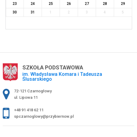
23
24
25
26
27
28
29
30
31
1
2
3
4
5
SZKOŁA PODSTAWOWA
im. Władysława Komara i Tadeusza
Ślusarskiego
Adres pocztowy:
72-121 Czarnogłowy
ul. Lipowa 11
+48 91 418 62 11
spczarnoglowy@przybiernow.pl