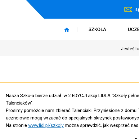
s
SZKOŁA
UCZ
Jesteś t
Nasza Szkoła bierze udział w 2 EDYCJI akcji LIDLA "Szkoły pełn
Talenciaków".
Prosimy pomóżcie nam zbierać Talenciaki. Przyniesione z domu T
ucznoiowie mogą wrzucać do specjalnych skrzynek postawionyc
Na stronie
www.lidl.pl/szkoly
można sprawdzić, jak wesprzeć nas