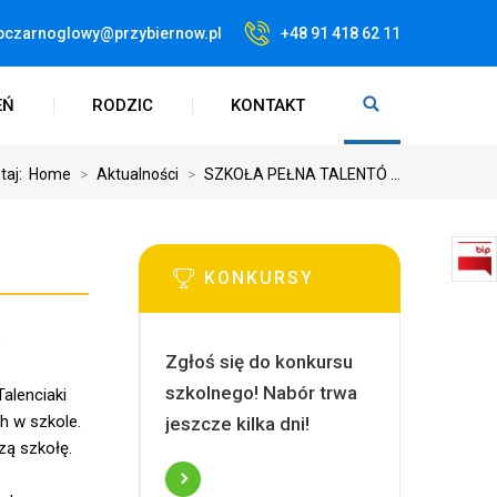
pczarnoglowy@przybiernow.pl
+48 91 418 62 11
EŃ
RODZIC
KONTAKT
utaj:
Home
>
Aktualności
>
SZKOŁA PEŁNA TALENTÓ ...
KONKURSY
e
Zgłoś się do konkursu
szkolnego! Nabór trwa
alenciaki
h w szkole.
jeszcze kilka dni!
zą szkołę.