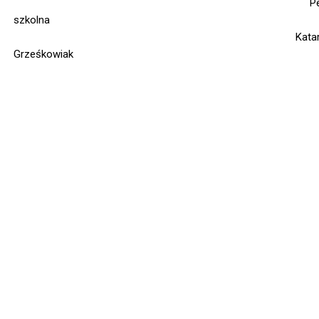
Pedago
szkolna
Katarzyn
Grześkowiak