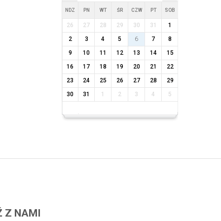
NDZ
PN
WT
ŚR
CZW
PT
SOB
26
27
28
29
30
31
1
2
3
4
5
6
7
8
9
10
11
12
13
14
15
16
17
18
19
20
21
22
23
24
25
26
27
28
29
30
31
1
2
3
4
5
 Z NAMI