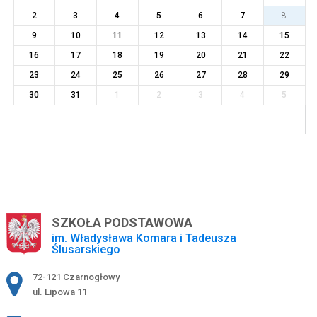
2
3
4
5
6
7
8
9
10
11
12
13
14
15
16
17
18
19
20
21
22
23
24
25
26
27
28
29
30
31
1
2
3
4
5
SZKOŁA PODSTAWOWA
im. Władysława Komara i Tadeusza
Ślusarskiego
Adres pocztowy:
72-121 Czarnogłowy
ul. Lipowa 11