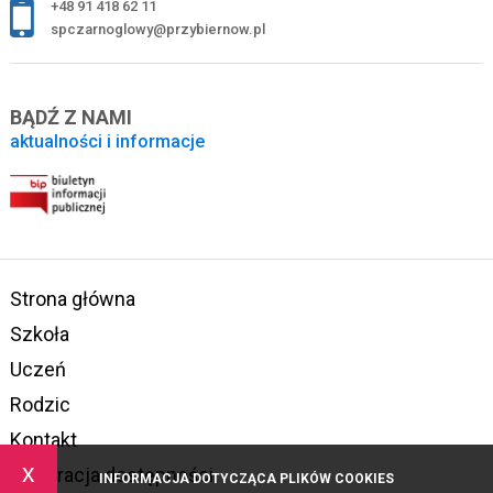
+48 91 418 62 11
spczarnoglowy@przybiernow.pl
BĄDŹ Z NAMI
aktualności i informacje
Strona główna
Szkoła
Uczeń
Rodzic
Kontakt
x
Deklaracja dostępności
INFORMACJA DOTYCZĄCA PLIKÓW COOKIES