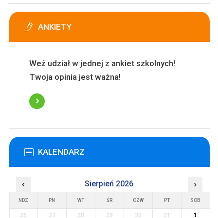
ANKIETY
Weź udział w jednej z ankiet szkolnych!
Twoja opinia jest ważna!
KALENDARZ
‹
Sierpień 2026
›
NDZ
PN
WT
ŚR
CZW
PT
SOB
26
27
28
29
30
31
1