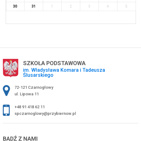
30
31
1
2
3
4
5
SZKOŁA PODSTAWOWA
im. Władysława Komara i Tadeusza
Ślusarskiego
Adres pocztowy:
72-121 Czarnogłowy
ul. Lipowa 11
+48 91 418 62 11
spczarnoglowy@przybiernow.pl
BĄDŹ Z NAMI