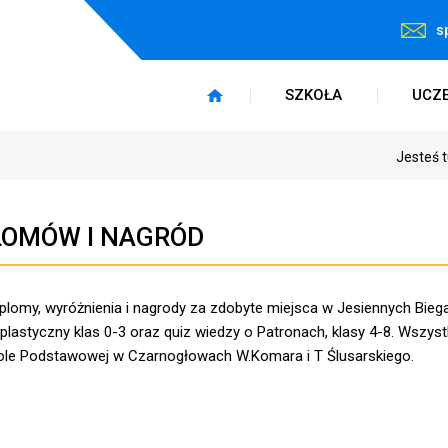
s
SZKOŁA
UCZ
Jesteś t
LOMÓW I NAGRÓD
yplomy, wyróżnienia i nagrody za zdobyte miejsca w Jesiennych Bieg
lastyczny klas 0-3 oraz quiz wiedzy o Patronach, klasy 4-8. Wszyst
Szkole Podstawowej w Czarnogłowach W.Komara i T Ślusarskiego.