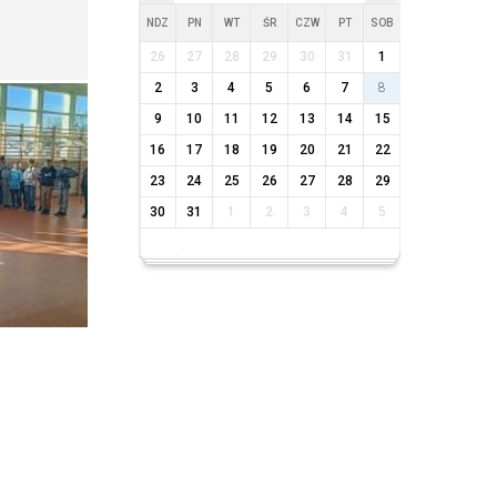
NDZ
PN
WT
ŚR
CZW
PT
SOB
26
27
28
29
30
31
1
2
3
4
5
6
7
8
9
10
11
12
13
14
15
16
17
18
19
20
21
22
23
24
25
26
27
28
29
30
31
1
2
3
4
5