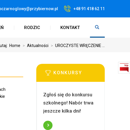
pczarnoglowy@przybiernow.pl
+48 91 418 62 11
EŃ
RODZIC
KONTAKT
utaj:
Home
>
Aktualności
>
UROCZYSTE WRĘCZENIE ...
KONKURSY
ach
Zgłoś się do konkursu
kie
szkolnego! Nabór trwa
jeszcze kilka dni!